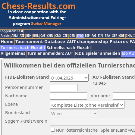
Logged on: Gast
Arabic
ARM
AZE
BIH
BUL
CAT
CHN
CRO
CZE
DEN
ENG
ESP
FAI
FIN
FRA
GER
GRE
INA
I
Home
Tournament-Database
AUT championship
Pictures
F
Turnierschach-Elozahl
Schnellschach-Elozahl
Allgemeines
Turnier anmelden: AUT
FIDE
Spieler anmelden
Elo AU
Willkommen bei den offiziellen Turnierscha
FIDE-Elolisten Stand
AUT-Elolisten Stand
13.945
Personennummer
Nachname
Vorname
Ebene
Bundesland
Spgem./Kreis/Verein
Nur "österreichische" Spieler (Land=A