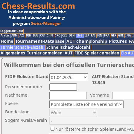
Logged on: Gast
Arabic
ARM
AZE
BIH
BUL
CAT
CHN
CRO
CZE
DEN
ENG
ESP
FAI
FIN
FRA
GER
GRE
INA
I
Home
Tournament-Database
AUT championship
Pictures
F
Turnierschach-Elozahl
Schnellschach-Elozahl
Allgemeines
Turnier anmelden: AUT
FIDE
Spieler anmelden
Elo AU
Willkommen bei den offiziellen Turnierscha
FIDE-Elolisten Stand
AUT-Elolisten Stand
13.945
Personennummer
Nachname
Vorname
Ebene
Bundesland
Spgem./Kreis/Verein
Nur "österreichische" Spieler (Land=A