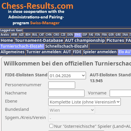
Logged on: Gast
Arabic
ARM
AZE
BIH
BUL
CAT
CHN
CRO
CZE
DEN
ENG
ESP
FAI
FIN
FRA
GER
GRE
INA
I
Home
Tournament-Database
AUT championship
Pictures
F
Turnierschach-Elozahl
Schnellschach-Elozahl
Allgemeines
Turnier anmelden: AUT
FIDE
Spieler anmelden
Elo AU
Willkommen bei den offiziellen Turnierscha
FIDE-Elolisten Stand
AUT-Elolisten Stand
13.945
Personennummer
Nachname
Vorname
Ebene
Bundesland
Spgem./Kreis/Verein
Nur "österreichische" Spieler (Land=A