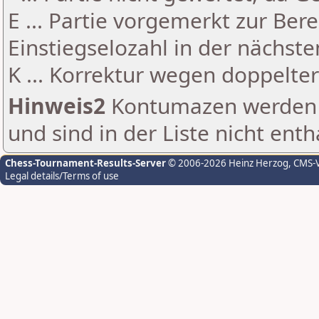
E ... Partie vorgemerkt zur Be
Einstiegselozahl in der nächst
K ... Korrektur wegen doppelt
Hinweis2
Kontumazen werden g
und sind in der Liste nicht enth
Chess-Tournament-Results-Server
© 2006-2026 Heinz Herzog
, CMS-
Legal details/Terms of use