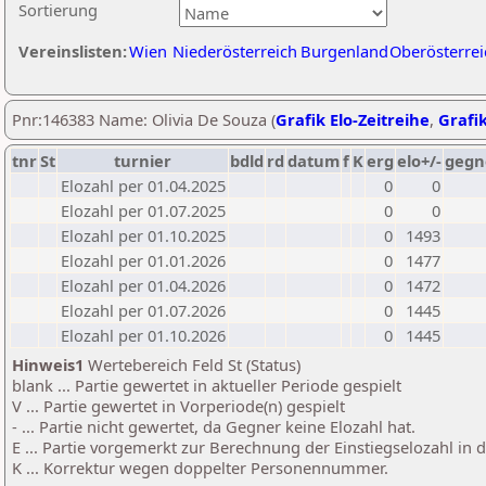
Sortierung
Vereinslisten:
Wien
Niederösterreich
Burgenland
Oberösterrei
Pnr:146383 Name: Olivia De Souza (
Grafik Elo-Zeitreihe
,
Grafik
tnr
St
turnier
bdld
rd
datum
f
K
erg
elo+/-
gegn
Elozahl per 01.04.2025
0
0
Elozahl per 01.07.2025
0
0
Elozahl per 01.10.2025
0
1493
Elozahl per 01.01.2026
0
1477
Elozahl per 01.04.2026
0
1472
Elozahl per 01.07.2026
0
1445
Elozahl per 01.10.2026
0
1445
Hinweis1
Wertebereich Feld St (Status)
blank ... Partie gewertet in aktueller Periode gespielt
V ... Partie gewertet in Vorperiode(n) gespielt
- ... Partie nicht gewertet, da Gegner keine Elozahl hat.
E ... Partie vorgemerkt zur Berechnung der Einstiegselozahl in
K ... Korrektur wegen doppelter Personennummer.