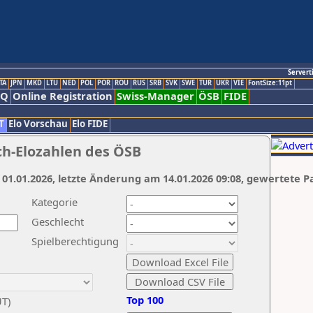
Servert
TA
JPN
MKD
LTU
NED
POL
POR
ROU
RUS
SRB
SVK
SWE
TUR
UKR
VIE
FontSize:11pt
AQ
Online Registration
Swiss-Manager
ÖSB
FIDE
T
Elo Vorschau
Elo FIDE
ch-Elozahlen des ÖSB
 01.01.2026, letzte Änderung am 14.01.2026 09:08, gewertete P
Kategorie
Geschlecht
Spielberechtigung
Top 100
UT)