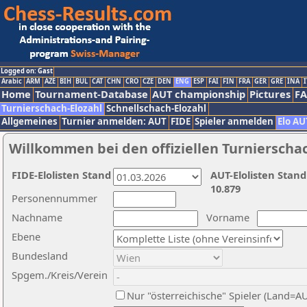
Logged on: Gast
Arabic
ARM
AZE
BIH
BUL
CAT
CHN
CRO
CZE
DEN
ENG
ESP
FAI
FIN
FRA
GER
GRE
INA
I
Home
Tournament-Database
AUT championship
Pictures
F
Turnierschach-Elozahl
Schnellschach-Elozahl
Allgemeines
Turnier anmelden: AUT
FIDE
Spieler anmelden
Elo AU
Willkommen bei den offiziellen Turnierscha
FIDE-Elolisten Stand
AUT-Elolisten Stand
10.879
Personennummer
Nachname
Vorname
Ebene
Bundesland
Spgem./Kreis/Verein
Nur "österreichische" Spieler (Land=A