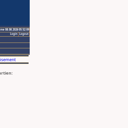
ime 08.08.2026 05:52:09
Login
Logout
artien: