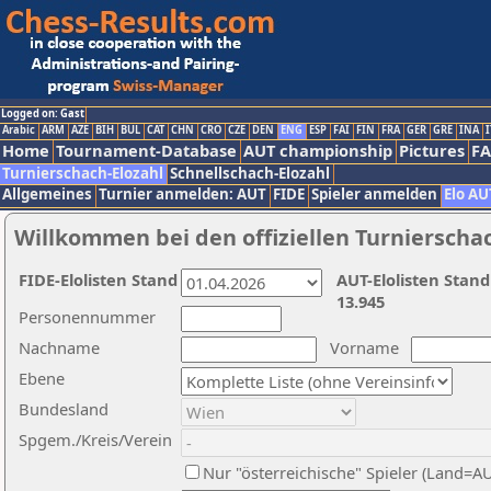
Logged on: Gast
Arabic
ARM
AZE
BIH
BUL
CAT
CHN
CRO
CZE
DEN
ENG
ESP
FAI
FIN
FRA
GER
GRE
INA
I
Home
Tournament-Database
AUT championship
Pictures
F
Turnierschach-Elozahl
Schnellschach-Elozahl
Allgemeines
Turnier anmelden: AUT
FIDE
Spieler anmelden
Elo AU
Willkommen bei den offiziellen Turnierscha
FIDE-Elolisten Stand
AUT-Elolisten Stand
13.945
Personennummer
Nachname
Vorname
Ebene
Bundesland
Spgem./Kreis/Verein
Nur "österreichische" Spieler (Land=A