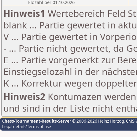
Elozahl per 01.10.2026
Hinweis1
Wertebereich Feld St 
blank ... Partie gewertet in akt
V ... Partie gewertet in Vorperi
- ... Partie nicht gewertet, da 
E ... Partie vorgemerkt zur Be
Einstiegselozahl in der nächst
K ... Korrektur wegen doppelt
Hinweis2
Kontumazen werden g
und sind in der Liste nicht enth
Chess-Tournament-Results-Server
© 2006-2026 Heinz Herzog
, CMS-
Legal details/Terms of use