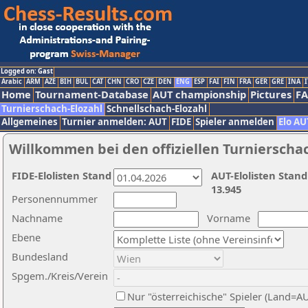
Logged on: Gast
Arabic
ARM
AZE
BIH
BUL
CAT
CHN
CRO
CZE
DEN
ENG
ESP
FAI
FIN
FRA
GER
GRE
INA
I
Home
Tournament-Database
AUT championship
Pictures
F
Turnierschach-Elozahl
Schnellschach-Elozahl
Allgemeines
Turnier anmelden: AUT
FIDE
Spieler anmelden
Elo AU
Willkommen bei den offiziellen Turnierscha
FIDE-Elolisten Stand
AUT-Elolisten Stand
13.945
Personennummer
Nachname
Vorname
Ebene
Bundesland
Spgem./Kreis/Verein
Nur "österreichische" Spieler (Land=A