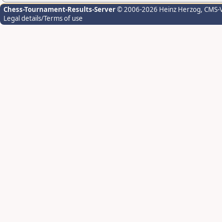
Chess-Tournament-Results-Server
© 2006-2026 Heinz Herzog
, CMS-
Legal details/Terms of use