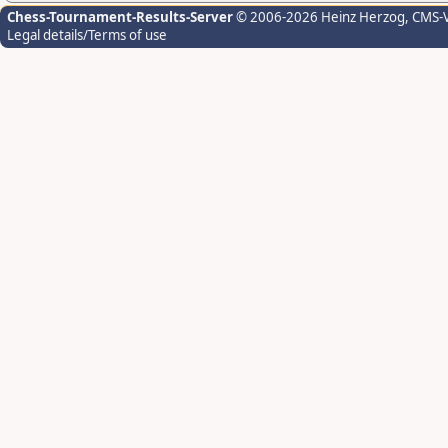
Chess-Tournament-Results-Server
© 2006-2026 Heinz Herzog
, CMS-
Legal details/Terms of use