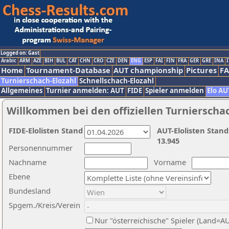
Logged on: Gast
Arabic
ARM
AZE
BIH
BUL
CAT
CHN
CRO
CZE
DEN
ENG
ESP
FAI
FIN
FRA
GER
GRE
INA
I
Home
Tournament-Database
AUT championship
Pictures
F
Turnierschach-Elozahl
Schnellschach-Elozahl
Allgemeines
Turnier anmelden: AUT
FIDE
Spieler anmelden
Elo AU
Willkommen bei den offiziellen Turnierscha
FIDE-Elolisten Stand
AUT-Elolisten Stand
13.945
Personennummer
Nachname
Vorname
Ebene
Bundesland
Spgem./Kreis/Verein
Nur "österreichische" Spieler (Land=A