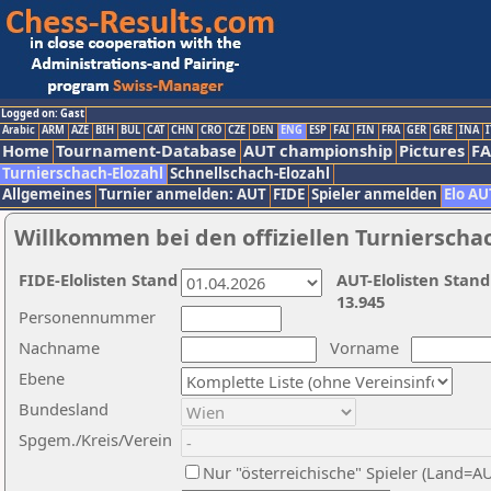
Logged on: Gast
Arabic
ARM
AZE
BIH
BUL
CAT
CHN
CRO
CZE
DEN
ENG
ESP
FAI
FIN
FRA
GER
GRE
INA
I
Home
Tournament-Database
AUT championship
Pictures
F
Turnierschach-Elozahl
Schnellschach-Elozahl
Allgemeines
Turnier anmelden: AUT
FIDE
Spieler anmelden
Elo AU
Willkommen bei den offiziellen Turnierscha
FIDE-Elolisten Stand
AUT-Elolisten Stand
13.945
Personennummer
Nachname
Vorname
Ebene
Bundesland
Spgem./Kreis/Verein
Nur "österreichische" Spieler (Land=A