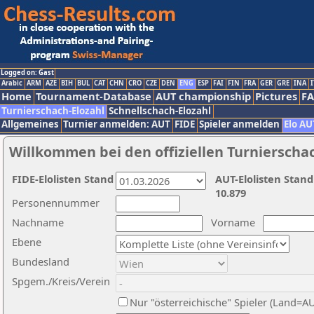
Logged on: Gast
Arabic
ARM
AZE
BIH
BUL
CAT
CHN
CRO
CZE
DEN
ENG
ESP
FAI
FIN
FRA
GER
GRE
INA
I
Home
Tournament-Database
AUT championship
Pictures
F
Turnierschach-Elozahl
Schnellschach-Elozahl
Allgemeines
Turnier anmelden: AUT
FIDE
Spieler anmelden
Elo AU
Willkommen bei den offiziellen Turnierscha
FIDE-Elolisten Stand
AUT-Elolisten Stand
10.879
Personennummer
Nachname
Vorname
Ebene
Bundesland
Spgem./Kreis/Verein
Nur "österreichische" Spieler (Land=A