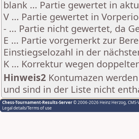
blank ... Partie gewertet in akt
V ... Partie gewertet in Vorperi
- ... Partie nicht gewertet, da 
E ... Partie vorgemerkt zur Be
Einstiegselozahl in der nächst
K ... Korrektur wegen doppelt
Hinweis2
Kontumazen werden g
und sind in der Liste nicht enth
Chess-Tournament-Results-Server
© 2006-2026 Heinz Herzog
, CMS-
Legal details/Terms of use