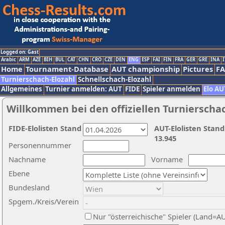
Logged on: Gast
Arabic
ARM
AZE
BIH
BUL
CAT
CHN
CRO
CZE
DEN
ENG
ESP
FAI
FIN
FRA
GER
GRE
INA
I
Home
Tournament-Database
AUT championship
Pictures
F
Turnierschach-Elozahl
Schnellschach-Elozahl
Allgemeines
Turnier anmelden: AUT
FIDE
Spieler anmelden
Elo AU
Willkommen bei den offiziellen Turnierscha
FIDE-Elolisten Stand
AUT-Elolisten Stand
13.945
Personennummer
Nachname
Vorname
Ebene
Bundesland
Spgem./Kreis/Verein
Nur "österreichische" Spieler (Land=A