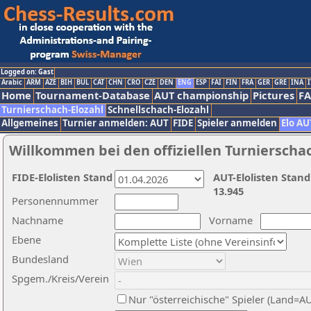
Logged on: Gast
Arabic
ARM
AZE
BIH
BUL
CAT
CHN
CRO
CZE
DEN
ENG
ESP
FAI
FIN
FRA
GER
GRE
INA
I
Home
Tournament-Database
AUT championship
Pictures
F
Turnierschach-Elozahl
Schnellschach-Elozahl
Allgemeines
Turnier anmelden: AUT
FIDE
Spieler anmelden
Elo AU
Willkommen bei den offiziellen Turnierscha
FIDE-Elolisten Stand
AUT-Elolisten Stand
13.945
Personennummer
Nachname
Vorname
Ebene
Bundesland
Spgem./Kreis/Verein
Nur "österreichische" Spieler (Land=A