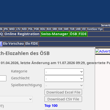
Servert
TA
JPN
MKD
LTU
NED
POL
POR
ROU
RUS
SRB
SVK
SWE
TUR
UKR
VIE
FontSize:11pt
AQ
Online Registration
Swiss-Manager
ÖSB
FIDE
T
Elo Vorschau
Elo FIDE
ch-Elozahlen des ÖSB
 01.04.2026, letzte Änderung am 11.07.2026 09:29, gewertete P
Kategorie
Geschlecht
Spielberechtigung
Top 100
UT)