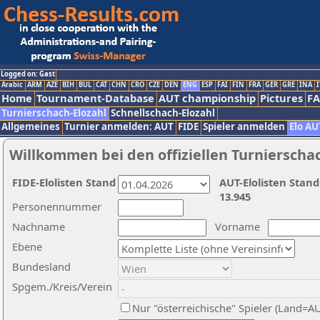
Logged on: Gast
Arabic
ARM
AZE
BIH
BUL
CAT
CHN
CRO
CZE
DEN
ENG
ESP
FAI
FIN
FRA
GER
GRE
INA
I
Home
Tournament-Database
AUT championship
Pictures
F
Turnierschach-Elozahl
Schnellschach-Elozahl
Allgemeines
Turnier anmelden: AUT
FIDE
Spieler anmelden
Elo AU
Willkommen bei den offiziellen Turnierscha
FIDE-Elolisten Stand
AUT-Elolisten Stand
13.945
Personennummer
Nachname
Vorname
Ebene
Bundesland
Spgem./Kreis/Verein
Nur "österreichische" Spieler (Land=A