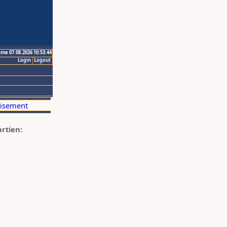
ime 07.08.2026 10:53:44
Login
Logout
artien: