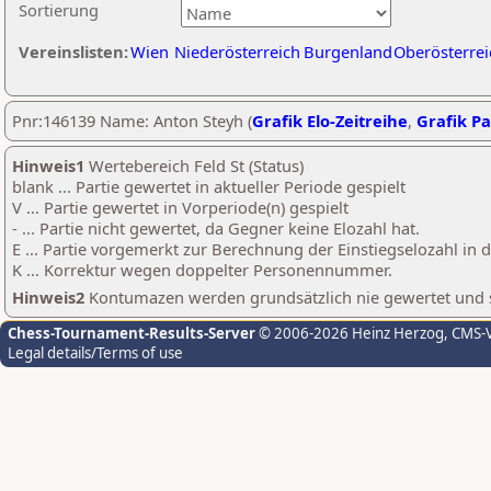
Sortierung
Vereinslisten:
Wien
Niederösterreich
Burgenland
Oberösterrei
Pnr:146139 Name: Anton Steyh (
Grafik Elo-Zeitreihe
,
Grafik Pa
Hinweis1
Wertebereich Feld St (Status)
blank ... Partie gewertet in aktueller Periode gespielt
V ... Partie gewertet in Vorperiode(n) gespielt
- ... Partie nicht gewertet, da Gegner keine Elozahl hat.
E ... Partie vorgemerkt zur Berechnung der Einstiegselozahl in
K ... Korrektur wegen doppelter Personennummer.
Hinweis2
Kontumazen werden grundsätzlich nie gewertet und sin
Chess-Tournament-Results-Server
© 2006-2026 Heinz Herzog
, CMS-
Legal details/Terms of use