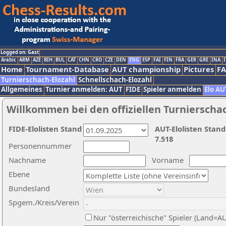
Logged on: Gast
Arabic
ARM
AZE
BIH
BUL
CAT
CHN
CRO
CZE
DEN
ENG
ESP
FAI
FIN
FRA
GER
GRE
INA
I
Home
Tournament-Database
AUT championship
Pictures
F
Turnierschach-Elozahl
Schnellschach-Elozahl
Allgemeines
Turnier anmelden: AUT
FIDE
Spieler anmelden
Elo AU
Willkommen bei den offiziellen Turnierscha
FIDE-Elolisten Stand
AUT-Elolisten Stand
7.518
Personennummer
Nachname
Vorname
Ebene
Bundesland
Spgem./Kreis/Verein
Nur "österreichische" Spieler (Land=A