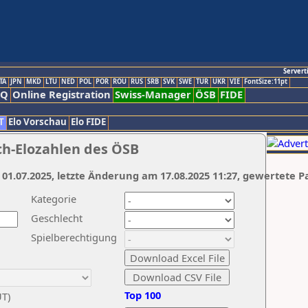
Servert
TA
JPN
MKD
LTU
NED
POL
POR
ROU
RUS
SRB
SVK
SWE
TUR
UKR
VIE
FontSize:11pt
AQ
Online Registration
Swiss-Manager
ÖSB
FIDE
T
Elo Vorschau
Elo FIDE
ch-Elozahlen des ÖSB
 01.07.2025, letzte Änderung am 17.08.2025 11:27, gewertete P
Kategorie
Geschlecht
Spielberechtigung
Top 100
UT)