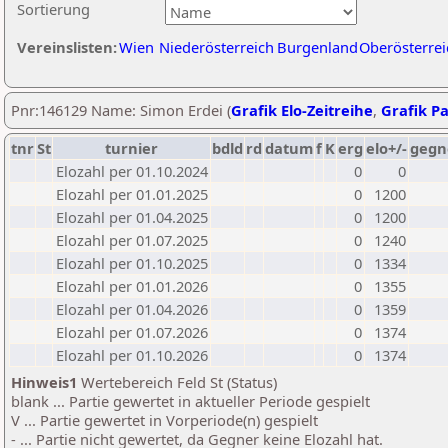
Sortierung
Vereinslisten:
Wien
Niederösterreich
Burgenland
Oberösterrei
Pnr:146129 Name: Simon Erdei (
Grafik Elo-Zeitreihe
,
Grafik Pa
tnr
St
turnier
bdld
rd
datum
f
K
erg
elo+/-
gegn
Elozahl per 01.10.2024
0
0
Elozahl per 01.01.2025
0
1200
Elozahl per 01.04.2025
0
1200
Elozahl per 01.07.2025
0
1240
Elozahl per 01.10.2025
0
1334
Elozahl per 01.01.2026
0
1355
Elozahl per 01.04.2026
0
1359
Elozahl per 01.07.2026
0
1374
Elozahl per 01.10.2026
0
1374
Hinweis1
Wertebereich Feld St (Status)
blank ... Partie gewertet in aktueller Periode gespielt
V ... Partie gewertet in Vorperiode(n) gespielt
- ... Partie nicht gewertet, da Gegner keine Elozahl hat.