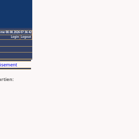
ime 08.08.2026 07:36:42
Login
Logout
artien: