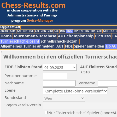
Logged on: Gast
Arabic
ARM
AZE
BIH
BUL
CAT
CHN
CRO
CZE
DEN
ENG
ESP
FAI
FIN
FRA
GER
GRE
INA
I
Home
Tournament-Database
AUT championship
Pictures
F
Turnierschach-Elozahl
Schnellschach-Elozahl
Allgemeines
Turnier anmelden: AUT
FIDE
Spieler anmelden
Elo AU
Willkommen bei den offiziellen Turnierscha
FIDE-Elolisten Stand
AUT-Elolisten Stand
7.518
Personennummer
Nachname
Vorname
Ebene
Bundesland
Spgem./Kreis/Verein
Nur "österreichische" Spieler (Land=A