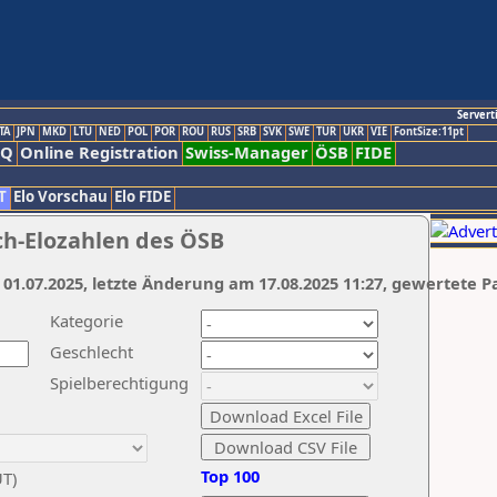
Servert
TA
JPN
MKD
LTU
NED
POL
POR
ROU
RUS
SRB
SVK
SWE
TUR
UKR
VIE
FontSize:11pt
AQ
Online Registration
Swiss-Manager
ÖSB
FIDE
T
Elo Vorschau
Elo FIDE
ch-Elozahlen des ÖSB
 01.07.2025, letzte Änderung am 17.08.2025 11:27, gewertete P
Kategorie
Geschlecht
Spielberechtigung
Top 100
UT)