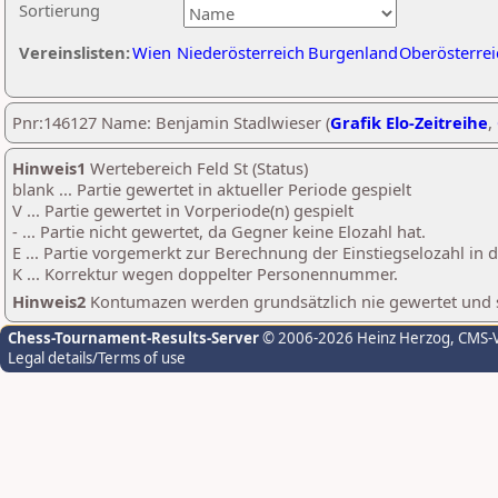
Sortierung
Vereinslisten:
Wien
Niederösterreich
Burgenland
Oberösterrei
Pnr:146127 Name: Benjamin Stadlwieser (
Grafik Elo-Zeitreihe
,
Hinweis1
Wertebereich Feld St (Status)
blank ... Partie gewertet in aktueller Periode gespielt
V ... Partie gewertet in Vorperiode(n) gespielt
- ... Partie nicht gewertet, da Gegner keine Elozahl hat.
E ... Partie vorgemerkt zur Berechnung der Einstiegselozahl in
K ... Korrektur wegen doppelter Personennummer.
Hinweis2
Kontumazen werden grundsätzlich nie gewertet und sin
Chess-Tournament-Results-Server
© 2006-2026 Heinz Herzog
, CMS-
Legal details/Terms of use