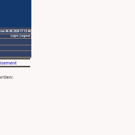
ime 06.08.2026 17:13:40
Login
Logout
artien: