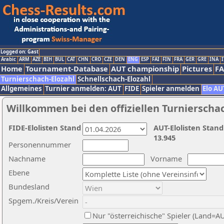
Logged on: Gast
Arabic
ARM
AZE
BIH
BUL
CAT
CHN
CRO
CZE
DEN
ENG
ESP
FAI
FIN
FRA
GER
GRE
INA
I
Home
Tournament-Database
AUT championship
Pictures
F
Turnierschach-Elozahl
Schnellschach-Elozahl
Allgemeines
Turnier anmelden: AUT
FIDE
Spieler anmelden
Elo AU
Willkommen bei den offiziellen Turnierscha
FIDE-Elolisten Stand
AUT-Elolisten Stand
13.945
Personennummer
Nachname
Vorname
Ebene
Bundesland
Spgem./Kreis/Verein
Nur "österreichische" Spieler (Land=A