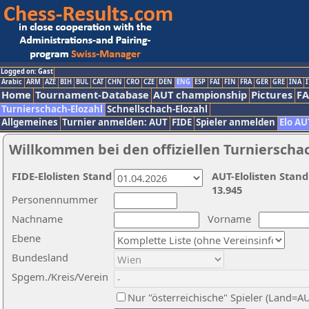
Logged on: Gast
Arabic
ARM
AZE
BIH
BUL
CAT
CHN
CRO
CZE
DEN
ENG
ESP
FAI
FIN
FRA
GER
GRE
INA
I
Home
Tournament-Database
AUT championship
Pictures
F
Turnierschach-Elozahl
Schnellschach-Elozahl
Allgemeines
Turnier anmelden: AUT
FIDE
Spieler anmelden
Elo AU
Willkommen bei den offiziellen Turnierscha
FIDE-Elolisten Stand
AUT-Elolisten Stand
13.945
Personennummer
Nachname
Vorname
Ebene
Bundesland
Spgem./Kreis/Verein
Nur "österreichische" Spieler (Land=A