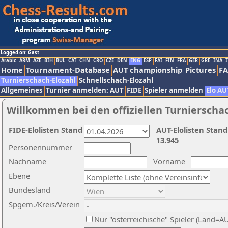
Logged on: Gast
Arabic
ARM
AZE
BIH
BUL
CAT
CHN
CRO
CZE
DEN
ENG
ESP
FAI
FIN
FRA
GER
GRE
INA
I
Home
Tournament-Database
AUT championship
Pictures
F
Turnierschach-Elozahl
Schnellschach-Elozahl
Allgemeines
Turnier anmelden: AUT
FIDE
Spieler anmelden
Elo AU
Willkommen bei den offiziellen Turnierscha
FIDE-Elolisten Stand
AUT-Elolisten Stand
13.945
Personennummer
Nachname
Vorname
Ebene
Bundesland
Spgem./Kreis/Verein
Nur "österreichische" Spieler (Land=A