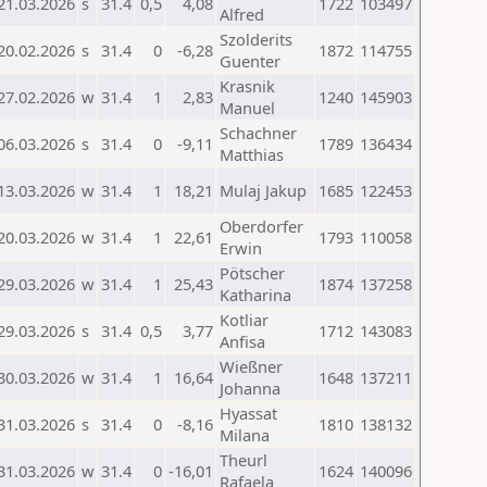
21.03.2026
s
31.4
0,5
4,08
1722
103497
Alfred
Szolderits
20.02.2026
s
31.4
0
-6,28
1872
114755
Guenter
Krasnik
27.02.2026
w
31.4
1
2,83
1240
145903
Manuel
Schachner
06.03.2026
s
31.4
0
-9,11
1789
136434
Matthias
13.03.2026
w
31.4
1
18,21
Mulaj Jakup
1685
122453
Oberdorfer
20.03.2026
w
31.4
1
22,61
1793
110058
Erwin
Pötscher
29.03.2026
w
31.4
1
25,43
1874
137258
Katharina
Kotliar
29.03.2026
s
31.4
0,5
3,77
1712
143083
Anfisa
Wießner
30.03.2026
w
31.4
1
16,64
1648
137211
Johanna
Hyassat
31.03.2026
s
31.4
0
-8,16
1810
138132
Milana
Theurl
31.03.2026
w
31.4
0
-16,01
1624
140096
Rafaela