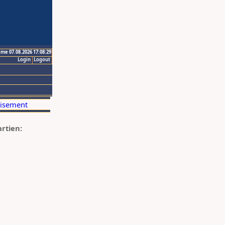
ime 07.08.2026 17:08:29
Login
Logout
artien: