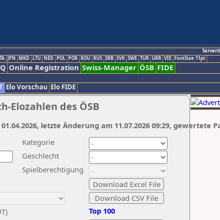
Servert
TA
JPN
MKD
LTU
NED
POL
POR
ROU
RUS
SRB
SVK
SWE
TUR
UKR
VIE
FontSize:11pt
AQ
Online Registration
Swiss-Manager
ÖSB
FIDE
T
Elo Vorschau
Elo FIDE
ch-Elozahlen des ÖSB
 01.04.2026, letzte Änderung am 11.07.2026 09:29, gewertete P
Kategorie
Geschlecht
Spielberechtigung
Top 100
UT)