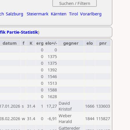
ch
Salzburg
Steiermark
Kärnten
Tirol
Vorarlberg
fik Partie-Statistik
)
datum
f
K
erg
elo+/-
gegner
elo
pnr
0
0
0
1375
0
1375
0
1392
0
1546
0
1513
0
1588
0
1628
David
17.01.2026
s
31.4
1
17,27
1666
133603
Kristof
Weber
28.02.2026
w
31.4
0
-6,91
1844
115827
Harald
Gattereder