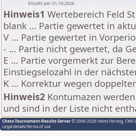
Elozahl per 01.10.2026
Hinweis1
Wertebereich Feld St 
blank ... Partie gewertet in akt
V ... Partie gewertet in Vorperi
- ... Partie nicht gewertet, da 
E ... Partie vorgemerkt zur Be
Einstiegselozahl in der nächst
K ... Korrektur wegen doppelt
Hinweis2
Kontumazen werden g
und sind in der Liste nicht enth
Chess-Tournament-Results-Server
© 2006-2026 Heinz Herzog
, CMS-
Legal details/Terms of use