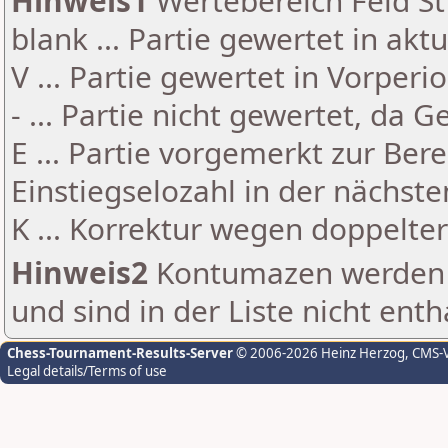
Hinweis1
Wertebereich Feld St 
blank ... Partie gewertet in akt
V ... Partie gewertet in Vorperi
- ... Partie nicht gewertet, da 
E ... Partie vorgemerkt zur Be
Einstiegselozahl in der nächst
K ... Korrektur wegen doppelt
Hinweis2
Kontumazen werden g
und sind in der Liste nicht enth
Chess-Tournament-Results-Server
© 2006-2026 Heinz Herzog
, CMS-
Legal details/Terms of use