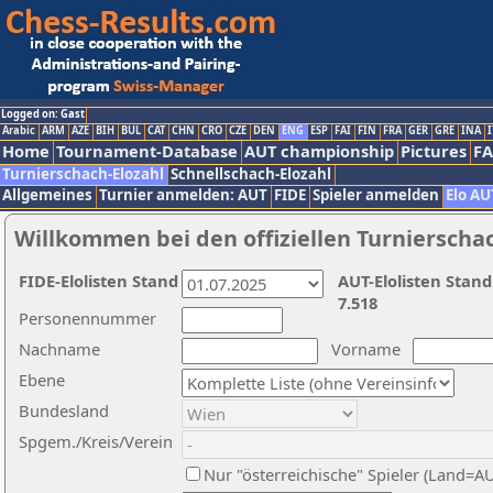
Logged on: Gast
Arabic
ARM
AZE
BIH
BUL
CAT
CHN
CRO
CZE
DEN
ENG
ESP
FAI
FIN
FRA
GER
GRE
INA
I
Home
Tournament-Database
AUT championship
Pictures
F
Turnierschach-Elozahl
Schnellschach-Elozahl
Allgemeines
Turnier anmelden: AUT
FIDE
Spieler anmelden
Elo AU
Willkommen bei den offiziellen Turnierscha
FIDE-Elolisten Stand
AUT-Elolisten Stand
7.518
Personennummer
Nachname
Vorname
Ebene
Bundesland
Spgem./Kreis/Verein
Nur "österreichische" Spieler (Land=A