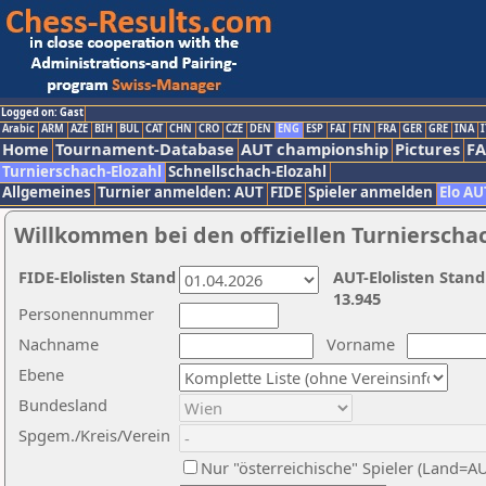
Logged on: Gast
Arabic
ARM
AZE
BIH
BUL
CAT
CHN
CRO
CZE
DEN
ENG
ESP
FAI
FIN
FRA
GER
GRE
INA
I
Home
Tournament-Database
AUT championship
Pictures
F
Turnierschach-Elozahl
Schnellschach-Elozahl
Allgemeines
Turnier anmelden: AUT
FIDE
Spieler anmelden
Elo AU
Willkommen bei den offiziellen Turnierscha
FIDE-Elolisten Stand
AUT-Elolisten Stand
13.945
Personennummer
Nachname
Vorname
Ebene
Bundesland
Spgem./Kreis/Verein
Nur "österreichische" Spieler (Land=A