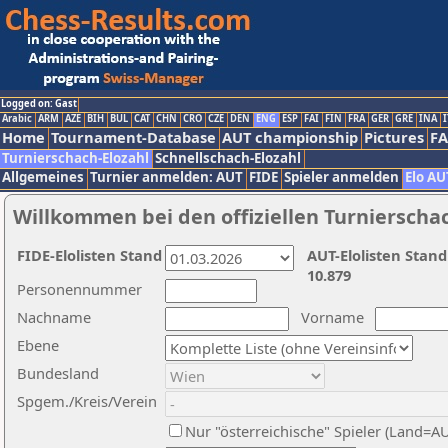
Logged on: Gast
Arabic
ARM
AZE
BIH
BUL
CAT
CHN
CRO
CZE
DEN
ENG
ESP
FAI
FIN
FRA
GER
GRE
INA
I
Home
Tournament-Database
AUT championship
Pictures
F
Turnierschach-Elozahl
Schnellschach-Elozahl
Allgemeines
Turnier anmelden: AUT
FIDE
Spieler anmelden
Elo AU
Willkommen bei den offiziellen Turnierscha
FIDE-Elolisten Stand
AUT-Elolisten Stand
10.879
Personennummer
Nachname
Vorname
Ebene
Bundesland
Spgem./Kreis/Verein
Nur "österreichische" Spieler (Land=A