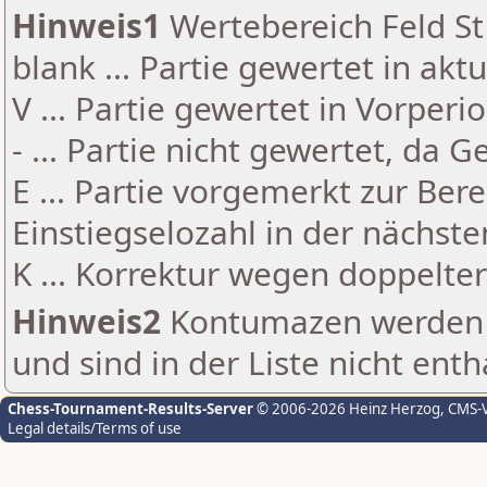
Hinweis1
Wertebereich Feld St 
blank ... Partie gewertet in akt
V ... Partie gewertet in Vorperi
- ... Partie nicht gewertet, da 
E ... Partie vorgemerkt zur Be
Einstiegselozahl in der nächst
K ... Korrektur wegen doppelt
Hinweis2
Kontumazen werden g
und sind in der Liste nicht enth
Chess-Tournament-Results-Server
© 2006-2026 Heinz Herzog
, CMS-
Legal details/Terms of use