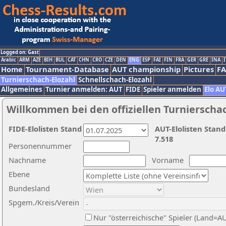
Logged on: Gast
Arabic
ARM
AZE
BIH
BUL
CAT
CHN
CRO
CZE
DEN
ENG
ESP
FAI
FIN
FRA
GER
GRE
INA
I
Home
Tournament-Database
AUT championship
Pictures
F
Turnierschach-Elozahl
Schnellschach-Elozahl
Allgemeines
Turnier anmelden: AUT
FIDE
Spieler anmelden
Elo AU
Willkommen bei den offiziellen Turnierscha
FIDE-Elolisten Stand
AUT-Elolisten Stand
7.518
Personennummer
Nachname
Vorname
Ebene
Bundesland
Spgem./Kreis/Verein
Nur "österreichische" Spieler (Land=A