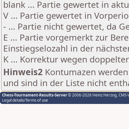
blank ... Partie gewertet in akt
V ... Partie gewertet in Vorperi
- ... Partie nicht gewertet, da 
E ... Partie vorgemerkt zur Be
Einstiegselozahl in der nächst
K ... Korrektur wegen doppelt
Hinweis2
Kontumazen werden g
und sind in der Liste nicht enth
Chess-Tournament-Results-Server
© 2006-2026 Heinz Herzog
, CMS-
Legal details/Terms of use