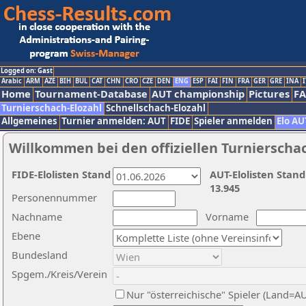
Logged on: Gast
Arabic
ARM
AZE
BIH
BUL
CAT
CHN
CRO
CZE
DEN
ENG
ESP
FAI
FIN
FRA
GER
GRE
INA
I
Home
Tournament-Database
AUT championship
Pictures
F
Turnierschach-Elozahl
Schnellschach-Elozahl
Allgemeines
Turnier anmelden: AUT
FIDE
Spieler anmelden
Elo AU
Willkommen bei den offiziellen Turnierscha
FIDE-Elolisten Stand
AUT-Elolisten Stand
13.945
Personennummer
Nachname
Vorname
Ebene
Bundesland
Spgem./Kreis/Verein
Nur "österreichische" Spieler (Land=A