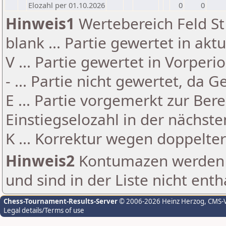
Elozahl per 01.10.2026
0
0
Hinweis1
Wertebereich Feld St 
blank ... Partie gewertet in akt
V ... Partie gewertet in Vorperi
- ... Partie nicht gewertet, da 
E ... Partie vorgemerkt zur Be
Einstiegselozahl in der nächst
K ... Korrektur wegen doppelt
Hinweis2
Kontumazen werden g
und sind in der Liste nicht enth
Chess-Tournament-Results-Server
© 2006-2026 Heinz Herzog
, CMS-
Legal details/Terms of use