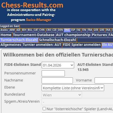
Logged on: Gast
Arabic
ARM
AZE
BIH
BUL
CAT
CHN
CRO
CZE
DEN
ENG
ESP
FAI
FIN
FRA
GER
GRE
INA
I
Home
Tournament-Database
AUT championship
Pictures
F
Turnierschach-Elozahl
Schnellschach-Elozahl
Allgemeines
Turnier anmelden: AUT
FIDE
Spieler anmelden
Elo AU
Willkommen bei den offiziellen Turnierscha
FIDE-Elolisten Stand
AUT-Elolisten Stand
13.945
Personennummer
Nachname
Vorname
Ebene
Bundesland
Spgem./Kreis/Verein
Nur "österreichische" Spieler (Land=A