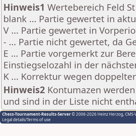
Hinweis1
Wertebereich Feld St 
blank ... Partie gewertet in akt
V ... Partie gewertet in Vorperi
- ... Partie nicht gewertet, da 
E ... Partie vorgemerkt zur Be
Einstiegselozahl in der nächst
K ... Korrektur wegen doppelt
Hinweis2
Kontumazen werden g
und sind in der Liste nicht enth
Chess-Tournament-Results-Server
© 2006-2026 Heinz Herzog
, CMS-
Legal details/Terms of use