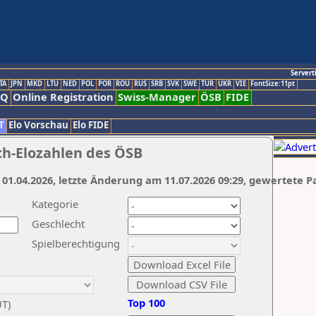
Servert
TA
JPN
MKD
LTU
NED
POL
POR
ROU
RUS
SRB
SVK
SWE
TUR
UKR
VIE
FontSize:11pt
AQ
Online Registration
Swiss-Manager
ÖSB
FIDE
T
Elo Vorschau
Elo FIDE
ch-Elozahlen des ÖSB
 01.04.2026, letzte Änderung am 11.07.2026 09:29, gewertete P
Kategorie
Geschlecht
Spielberechtigung
Top 100
UT)