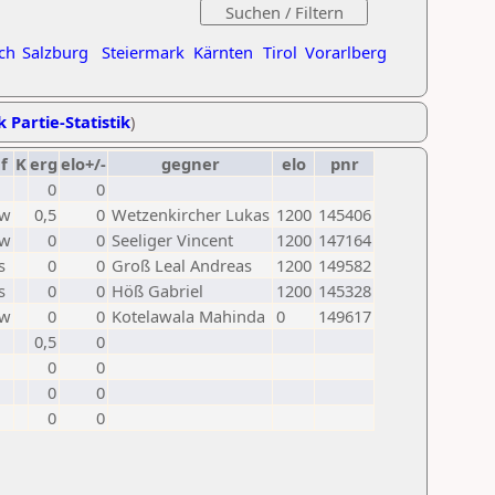
ch
Salzburg
Steiermark
Kärnten
Tirol
Vorarlberg
k Partie-Statistik
)
f
K
erg
elo+/-
gegner
elo
pnr
0
0
w
0,5
0
Wetzenkircher Lukas
1200
145406
w
0
0
Seeliger Vincent
1200
147164
s
0
0
Groß Leal Andreas
1200
149582
s
0
0
Höß Gabriel
1200
145328
w
0
0
Kotelawala Mahinda
0
149617
0,5
0
0
0
0
0
0
0