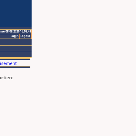
ime 08.08.2026 16:08:41
Login
Logout
artien: