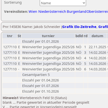
Sortierung
Vereinslisten:
Wien
Niederösterreich
Burgenland
Oberösterrei
Pnr:145836 Name: Jakob Schneider (
Grafik Elo-Zeitreihe
,
Grafi
tnr
St
turnier
bdld
rd
datum
Elozahl per 01.01.2026
1277110
E
Weinviertler Jugendliga 2025/26
NÖ
1
22.11.2025
1277110
E
Weinviertler Jugendliga 2025/26
NÖ
3
14.02.2026
1277110
E
Weinviertler Jugendliga 2025/26
NÖ
4
14.02.2026
1277110
E
Weinviertler Jugendliga 2025/26
NÖ
5
14.03.2026
1277110
-
Weinviertler Jugendliga 2025/26
NÖ
6
14.03.2026
Gesamtpartien 5
Elozahl per 01.04.2026
Elozahl per 01.07.2026
Elozahl per 01.10.2026
Hinweis1
Wertebereich Feld St (Status)
blank ... Partie gewertet in aktueller Periode gespielt
V ... Partie gewertet in Vorperiode(n) gespielt