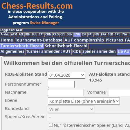
Logged on: Gast
Arabic
ARM
AZE
BIH
BUL
CAT
CHN
CRO
CZE
DEN
ENG
ESP
FAI
FIN
FRA
GER
GRE
INA
I
Home
Tournament-Database
AUT championship
Pictures
F
Turnierschach-Elozahl
Schnellschach-Elozahl
Allgemeines
Turnier anmelden: AUT
FIDE
Spieler anmelden
Elo AU
Willkommen bei den offiziellen Turnierscha
FIDE-Elolisten Stand
AUT-Elolisten Stand
13.945
Personennummer
Nachname
Vorname
Ebene
Bundesland
Spgem./Kreis/Verein
Nur "österreichische" Spieler (Land=A