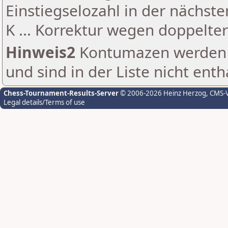
Einstiegselozahl in der nächst
K ... Korrektur wegen doppelt
Hinweis2
Kontumazen werden g
und sind in der Liste nicht enth
Chess-Tournament-Results-Server
© 2006-2026 Heinz Herzog
, CMS-
Legal details/Terms of use