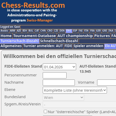
Logged on: Gast
Arabic
ARM
AZE
BIH
BUL
CAT
CHN
CRO
CZE
DEN
ENG
ESP
FAI
FIN
FRA
GER
GRE
INA
I
Home
Tournament-Database
AUT championship
Pictures
F
Turnierschach-Elozahl
Schnellschach-Elozahl
Allgemeines
Turnier anmelden: AUT
FIDE
Spieler anmelden
Elo AU
Willkommen bei den offiziellen Turnierscha
FIDE-Elolisten Stand
AUT-Elolisten Stand
13.945
Personennummer
Nachname
Vorname
Ebene
Bundesland
Spgem./Kreis/Verein
Nur "österreichische" Spieler (Land=A