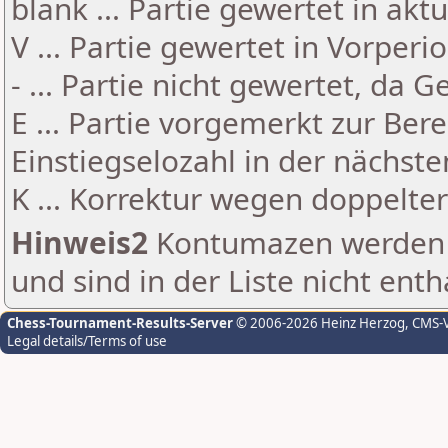
blank ... Partie gewertet in akt
V ... Partie gewertet in Vorperi
- ... Partie nicht gewertet, da 
E ... Partie vorgemerkt zur Be
Einstiegselozahl in der nächst
K ... Korrektur wegen doppelt
Hinweis2
Kontumazen werden g
und sind in der Liste nicht enth
Chess-Tournament-Results-Server
© 2006-2026 Heinz Herzog
, CMS-
Legal details/Terms of use