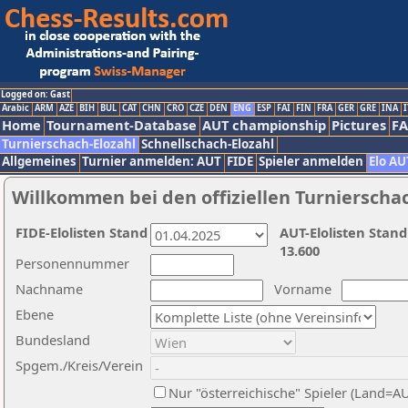
Logged on: Gast
Arabic
ARM
AZE
BIH
BUL
CAT
CHN
CRO
CZE
DEN
ENG
ESP
FAI
FIN
FRA
GER
GRE
INA
I
Home
Tournament-Database
AUT championship
Pictures
F
Turnierschach-Elozahl
Schnellschach-Elozahl
Allgemeines
Turnier anmelden: AUT
FIDE
Spieler anmelden
Elo AU
Willkommen bei den offiziellen Turnierscha
FIDE-Elolisten Stand
AUT-Elolisten Stand
13.600
Personennummer
Nachname
Vorname
Ebene
Bundesland
Spgem./Kreis/Verein
Nur "österreichische" Spieler (Land=A