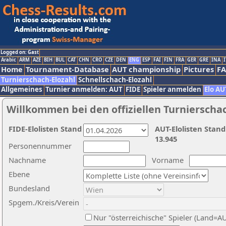
Logged on: Gast
Arabic
ARM
AZE
BIH
BUL
CAT
CHN
CRO
CZE
DEN
ENG
ESP
FAI
FIN
FRA
GER
GRE
INA
I
Home
Tournament-Database
AUT championship
Pictures
F
Turnierschach-Elozahl
Schnellschach-Elozahl
Allgemeines
Turnier anmelden: AUT
FIDE
Spieler anmelden
Elo AU
Willkommen bei den offiziellen Turnierscha
FIDE-Elolisten Stand
AUT-Elolisten Stand
13.945
Personennummer
Nachname
Vorname
Ebene
Bundesland
Spgem./Kreis/Verein
Nur "österreichische" Spieler (Land=A