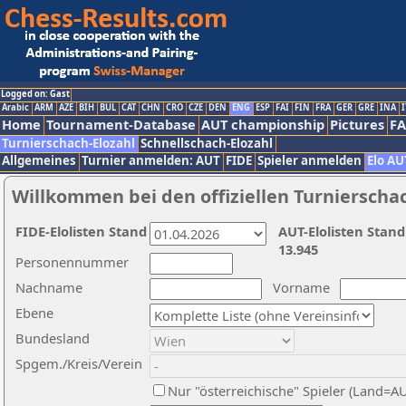
Logged on: Gast
Arabic
ARM
AZE
BIH
BUL
CAT
CHN
CRO
CZE
DEN
ENG
ESP
FAI
FIN
FRA
GER
GRE
INA
I
Home
Tournament-Database
AUT championship
Pictures
F
Turnierschach-Elozahl
Schnellschach-Elozahl
Allgemeines
Turnier anmelden: AUT
FIDE
Spieler anmelden
Elo AU
Willkommen bei den offiziellen Turnierscha
FIDE-Elolisten Stand
AUT-Elolisten Stand
13.945
Personennummer
Nachname
Vorname
Ebene
Bundesland
Spgem./Kreis/Verein
Nur "österreichische" Spieler (Land=A