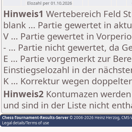
Elozahl per 01.10.2026
Hinweis1
Wertebereich Feld St 
blank ... Partie gewertet in akt
V ... Partie gewertet in Vorperi
- ... Partie nicht gewertet, da 
E ... Partie vorgemerkt zur Be
Einstiegselozahl in der nächst
K ... Korrektur wegen doppelt
Hinweis2
Kontumazen werden g
und sind in der Liste nicht enth
Chess-Tournament-Results-Server
© 2006-2026 Heinz Herzog
, CMS-
Legal details/Terms of use