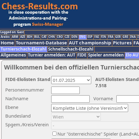
Logged on: Gast
Arabic
ARM
AZE
BIH
BUL
CAT
CHN
CRO
CZE
DEN
ENG
ESP
FAI
FIN
FRA
GER
GRE
INA
I
Home
Tournament-Database
AUT championship
Pictures
F
Turnierschach-Elozahl
Schnellschach-Elozahl
Allgemeines
Turnier anmelden: AUT
FIDE
Spieler anmelden
Elo AU
Willkommen bei den offiziellen Turnierscha
FIDE-Elolisten Stand
AUT-Elolisten Stand
7.518
Personennummer
Nachname
Vorname
Ebene
Bundesland
Spgem./Kreis/Verein
Nur "österreichische" Spieler (Land=A