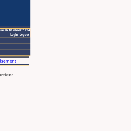
ime 07.08.2026 00:17:04
Login
Logout
artien: