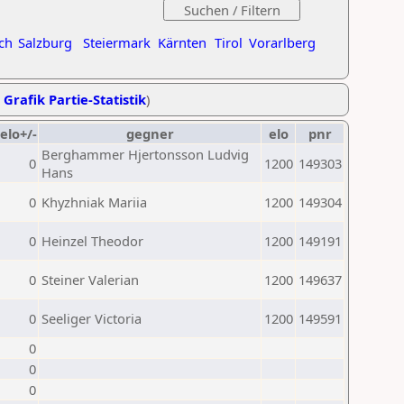
ch
Salzburg
Steiermark
Kärnten
Tirol
Vorarlberg
,
Grafik Partie-Statistik
)
elo+/-
gegner
elo
pnr
Berghammer Hjertonsson Ludvig
0
1200
149303
Hans
0
Khyzhniak Mariia
1200
149304
0
Heinzel Theodor
1200
149191
0
Steiner Valerian
1200
149637
0
Seeliger Victoria
1200
149591
0
0
0