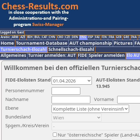
Logged on: Gast
Arabic
ARM
AZE
BIH
BUL
CAT
CHN
CRO
CZE
DEN
ENG
ESP
FAI
FIN
FRA
GER
GRE
INA
I
Home
Tournament-Database
AUT championship
Pictures
F
Turnierschach-Elozahl
Schnellschach-Elozahl
Allgemeines
Turnier anmelden: AUT
FIDE
Spieler anmelden
Elo AU
Willkommen bei den offiziellen Turnierscha
FIDE-Elolisten Stand
AUT-Elolisten Stand
13.945
Personennummer
Nachname
Vorname
Ebene
Bundesland
Spgem./Kreis/Verein
Nur "österreichische" Spieler (Land=A