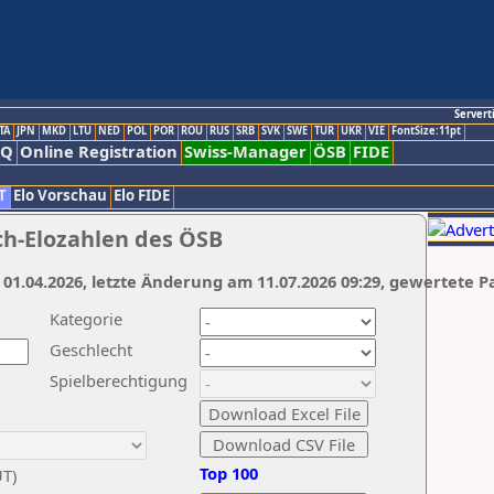
Servert
TA
JPN
MKD
LTU
NED
POL
POR
ROU
RUS
SRB
SVK
SWE
TUR
UKR
VIE
FontSize:11pt
AQ
Online Registration
Swiss-Manager
ÖSB
FIDE
T
Elo Vorschau
Elo FIDE
ch-Elozahlen des ÖSB
 01.04.2026, letzte Änderung am 11.07.2026 09:29, gewertete P
Kategorie
Geschlecht
Spielberechtigung
Top 100
UT)