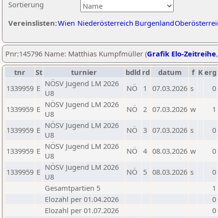
Sortierung
Vereinslisten:
Wien
Niederösterreich
Burgenland
Oberösterrei
Pnr:145796 Name: Matthias Kumpfmüller (
Grafik Elo-Zeitreihe
tnr
St
turnier
bdld
rd
datum
f
K
erg
NÖSV Jugend LM 2026
1339959
E
NÖ
1
07.03.2026
s
0
U8
NÖSV Jugend LM 2026
1339959
E
NÖ
2
07.03.2026
w
1
U8
NÖSV Jugend LM 2026
1339959
E
NÖ
3
07.03.2026
s
0
U8
NÖSV Jugend LM 2026
1339959
E
NÖ
4
08.03.2026
w
0
U8
NÖSV Jugend LM 2026
1339959
E
NÖ
5
08.03.2026
s
0
U8
Gesamtpartien 5
1
Elozahl per 01.04.2026
0
Elozahl per 01.07.2026
0