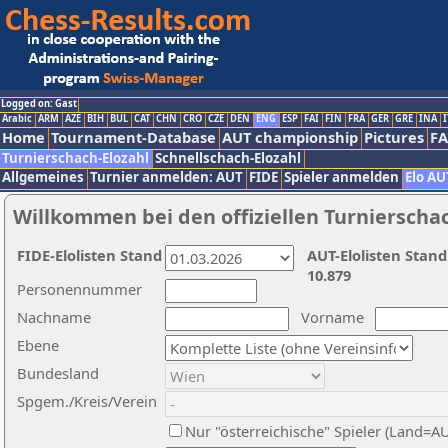
Logged on: Gast
Arabic
ARM
AZE
BIH
BUL
CAT
CHN
CRO
CZE
DEN
ENG
ESP
FAI
FIN
FRA
GER
GRE
INA
I
Home
Tournament-Database
AUT championship
Pictures
F
Turnierschach-Elozahl
Schnellschach-Elozahl
Allgemeines
Turnier anmelden: AUT
FIDE
Spieler anmelden
Elo AU
Willkommen bei den offiziellen Turnierscha
FIDE-Elolisten Stand
AUT-Elolisten Stand
10.879
Personennummer
Nachname
Vorname
Ebene
Bundesland
Spgem./Kreis/Verein
Nur "österreichische" Spieler (Land=A