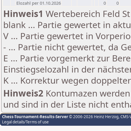
Elozahl per 01.10.2026
0
0
Hinweis1
Wertebereich Feld St 
blank ... Partie gewertet in akt
V ... Partie gewertet in Vorperi
- ... Partie nicht gewertet, da 
E ... Partie vorgemerkt zur Be
Einstiegselozahl in der nächst
K ... Korrektur wegen doppelt
Hinweis2
Kontumazen werden g
und sind in der Liste nicht enth
Chess-Tournament-Results-Server
© 2006-2026 Heinz Herzog
, CMS-
Legal details/Terms of use