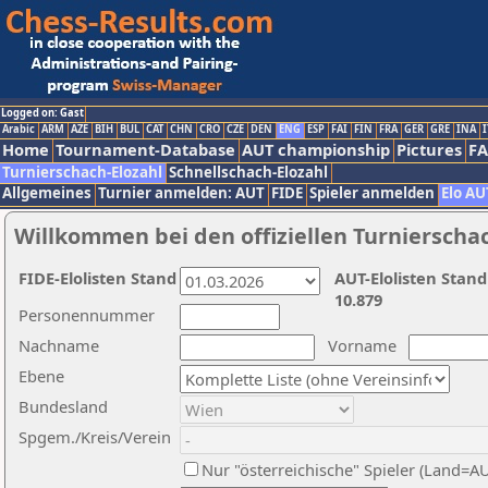
Logged on: Gast
Arabic
ARM
AZE
BIH
BUL
CAT
CHN
CRO
CZE
DEN
ENG
ESP
FAI
FIN
FRA
GER
GRE
INA
I
Home
Tournament-Database
AUT championship
Pictures
F
Turnierschach-Elozahl
Schnellschach-Elozahl
Allgemeines
Turnier anmelden: AUT
FIDE
Spieler anmelden
Elo AU
Willkommen bei den offiziellen Turnierscha
FIDE-Elolisten Stand
AUT-Elolisten Stand
10.879
Personennummer
Nachname
Vorname
Ebene
Bundesland
Spgem./Kreis/Verein
Nur "österreichische" Spieler (Land=A