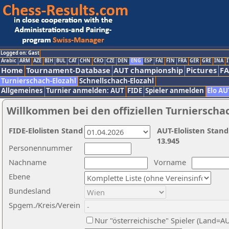
Logged on: Gast
Arabic
ARM
AZE
BIH
BUL
CAT
CHN
CRO
CZE
DEN
ENG
ESP
FAI
FIN
FRA
GER
GRE
INA
I
Home
Tournament-Database
AUT championship
Pictures
F
Turnierschach-Elozahl
Schnellschach-Elozahl
Allgemeines
Turnier anmelden: AUT
FIDE
Spieler anmelden
Elo AU
Willkommen bei den offiziellen Turnierscha
FIDE-Elolisten Stand
AUT-Elolisten Stand
13.945
Personennummer
Nachname
Vorname
Ebene
Bundesland
Spgem./Kreis/Verein
Nur "österreichische" Spieler (Land=A