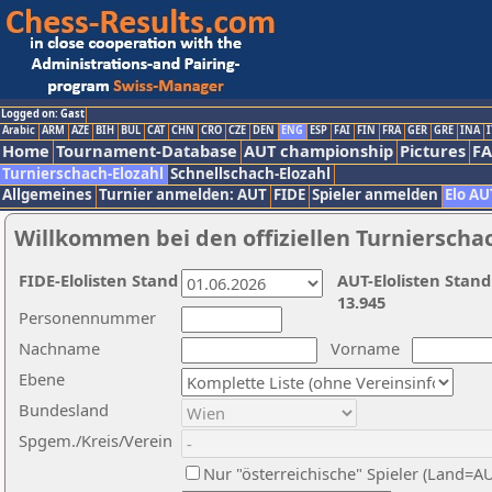
Logged on: Gast
Arabic
ARM
AZE
BIH
BUL
CAT
CHN
CRO
CZE
DEN
ENG
ESP
FAI
FIN
FRA
GER
GRE
INA
I
Home
Tournament-Database
AUT championship
Pictures
F
Turnierschach-Elozahl
Schnellschach-Elozahl
Allgemeines
Turnier anmelden: AUT
FIDE
Spieler anmelden
Elo AU
Willkommen bei den offiziellen Turnierscha
FIDE-Elolisten Stand
AUT-Elolisten Stand
13.945
Personennummer
Nachname
Vorname
Ebene
Bundesland
Spgem./Kreis/Verein
Nur "österreichische" Spieler (Land=A