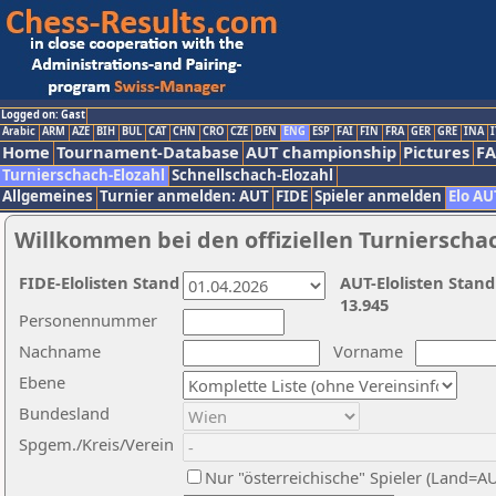
Logged on: Gast
Arabic
ARM
AZE
BIH
BUL
CAT
CHN
CRO
CZE
DEN
ENG
ESP
FAI
FIN
FRA
GER
GRE
INA
I
Home
Tournament-Database
AUT championship
Pictures
F
Turnierschach-Elozahl
Schnellschach-Elozahl
Allgemeines
Turnier anmelden: AUT
FIDE
Spieler anmelden
Elo AU
Willkommen bei den offiziellen Turnierscha
FIDE-Elolisten Stand
AUT-Elolisten Stand
13.945
Personennummer
Nachname
Vorname
Ebene
Bundesland
Spgem./Kreis/Verein
Nur "österreichische" Spieler (Land=A