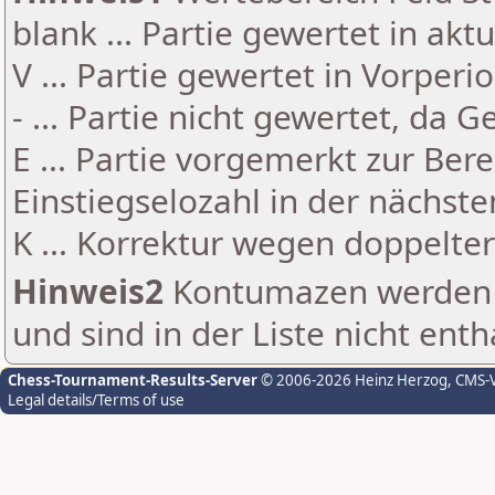
blank ... Partie gewertet in akt
V ... Partie gewertet in Vorperi
- ... Partie nicht gewertet, da 
E ... Partie vorgemerkt zur Be
Einstiegselozahl in der nächst
K ... Korrektur wegen doppelt
Hinweis2
Kontumazen werden g
und sind in der Liste nicht enth
Chess-Tournament-Results-Server
© 2006-2026 Heinz Herzog
, CMS-
Legal details/Terms of use