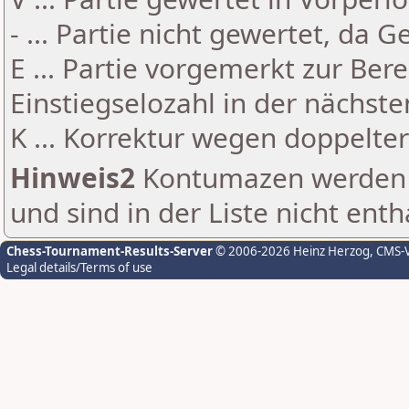
- ... Partie nicht gewertet, da 
E ... Partie vorgemerkt zur Be
Einstiegselozahl in der nächst
K ... Korrektur wegen doppelt
Hinweis2
Kontumazen werden g
und sind in der Liste nicht enth
Chess-Tournament-Results-Server
© 2006-2026 Heinz Herzog
, CMS-
Legal details/Terms of use