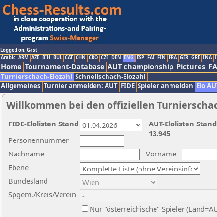
Logged on: Gast
Arabic
ARM
AZE
BIH
BUL
CAT
CHN
CRO
CZE
DEN
ENG
ESP
FAI
FIN
FRA
GER
GRE
INA
I
Home
Tournament-Database
AUT championship
Pictures
F
Turnierschach-Elozahl
Schnellschach-Elozahl
Allgemeines
Turnier anmelden: AUT
FIDE
Spieler anmelden
Elo AU
Willkommen bei den offiziellen Turnierscha
FIDE-Elolisten Stand
AUT-Elolisten Stand
13.945
Personennummer
Nachname
Vorname
Ebene
Bundesland
Spgem./Kreis/Verein
Nur "österreichische" Spieler (Land=A