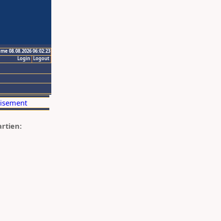
ime 08.08.2026 06:02:23
Login
Logout
artien: