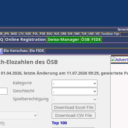
Servert
TA
JPN
MKD
LTU
NED
POL
POR
ROU
RUS
SRB
SVK
SWE
TUR
UKR
VIE
FontSize:11pt
AQ
Online Registration
Swiss-Manager
ÖSB
FIDE
T
Elo Vorschau
Elo FIDE
ch-Elozahlen des ÖSB
 01.04.2026, letzte Änderung am 11.07.2026 09:29, gewertete P
Kategorie
Geschlecht
Spielberechtigung
Top 100
UT)