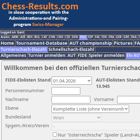
Logged on: Gast
Arabic
ARM
AZE
BIH
BUL
CAT
CHN
CRO
CZE
DEN
ENG
ESP
FAI
FIN
FRA
GER
GRE
INA
I
Home
Tournament-Database
AUT championship
Pictures
F
Turnierschach-Elozahl
Schnellschach-Elozahl
Allgemeines
Turnier anmelden: AUT
FIDE
Spieler anmelden
Elo AU
Willkommen bei den offiziellen Turnierscha
FIDE-Elolisten Stand
AUT-Elolisten Stand
13.945
Personennummer
Nachname
Vorname
Ebene
Bundesland
Spgem./Kreis/Verein
Nur "österreichische" Spieler (Land=A