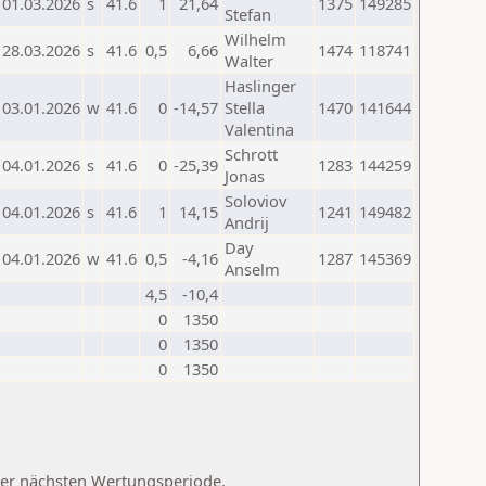
01.03.2026
s
41.6
1
21,64
1375
149285
Stefan
Wilhelm
28.03.2026
s
41.6
0,5
6,66
1474
118741
Walter
Haslinger
03.01.2026
w
41.6
0
-14,57
Stella
1470
141644
Valentina
Schrott
04.01.2026
s
41.6
0
-25,39
1283
144259
Jonas
Soloviov
04.01.2026
s
41.6
1
14,15
1241
149482
Andrij
Day
04.01.2026
w
41.6
0,5
-4,16
1287
145369
Anselm
4,5
-10,4
0
1350
0
1350
0
1350
 der nächsten Wertungsperiode.