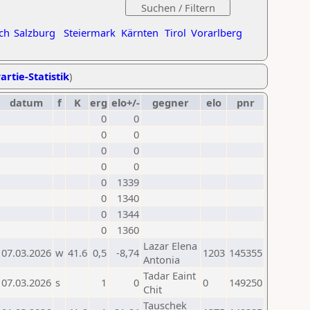
ch
Salzburg
Steiermark
Kärnten
Tirol
Vorarlberg
artie-Statistik
)
datum
f
K
erg
elo+/-
gegner
elo
pnr
0
0
0
0
0
0
0
0
0
1339
0
1340
0
1344
0
1360
Lazar Elena
07.03.2026
w
41.6
0,5
-8,74
1203
145355
Antonia
Tadar Eaint
07.03.2026
s
1
0
0
149250
Chit
Tauschek