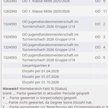
1263343
OÖ 1. Klasse Mitte 2025/2026
OÖ
9
1263343
OÖ 1. Klasse Mitte 2025/2026
OÖ
11
OÖ Jugendlandesmeisterschaft im
1324593
OÖ
2
Turnierschach 2026 Gruppe U14
OÖ Jugendlandesmeisterschaft im
1324593
OÖ
3
Turnierschach 2026 Gruppe U14
OÖ Jugendlandesmeisterschaft im
1324593
OÖ
4
Turnierschach 2026 Gruppe U14
OÖ Jugendlandesmeisterschaft im
1324593
OÖ
5
Turnierschach 2026 Gruppe U14
Gesamtpartien 8
Elozahl per 01.04.2026
Elozahl per 01.07.2026
Elozahl per 01.10.2026
Hinweis1
Wertebereich Feld St (Status)
blank ... Partie gewertet in aktueller Periode gespielt
V ... Partie gewertet in Vorperiode(n) gespielt
- ... Partie nicht gewertet, da Gegner keine Elozahl hat.
E ... Partie vorgemerkt zur Berechnung der Einstiegselozahl in