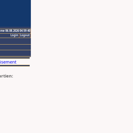
ime 06.08.2026 04:59:40
Login
Logout
artien: