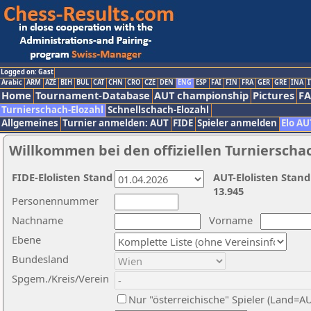
Logged on: Gast
Arabic
ARM
AZE
BIH
BUL
CAT
CHN
CRO
CZE
DEN
ENG
ESP
FAI
FIN
FRA
GER
GRE
INA
I
Home
Tournament-Database
AUT championship
Pictures
F
Turnierschach-Elozahl
Schnellschach-Elozahl
Allgemeines
Turnier anmelden: AUT
FIDE
Spieler anmelden
Elo AU
Willkommen bei den offiziellen Turnierscha
FIDE-Elolisten Stand
AUT-Elolisten Stand
13.945
Personennummer
Nachname
Vorname
Ebene
Bundesland
Spgem./Kreis/Verein
Nur "österreichische" Spieler (Land=A