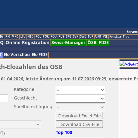
Servert
TA
JPN
MKD
LTU
NED
POL
POR
ROU
RUS
SRB
SVK
SWE
TUR
UKR
VIE
FontSize:11pt
AQ
Online Registration
Swiss-Manager
ÖSB
FIDE
T
Elo Vorschau
Elo FIDE
ch-Elozahlen des ÖSB
 01.04.2026, letzte Änderung am 11.07.2026 09:29, gewertete P
Kategorie
Geschlecht
Spielberechtigung
Top 100
UT)