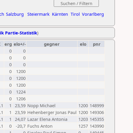
ch
Salzburg
Steiermark
Kärnten
Tirol
Vorarlberg
ik Partie-Statistik
)
K
erg
elo+/-
gegner
elo
pnr
0
0
0
0
0
0
0
1200
0
1200
0
1200
0
1224
0
1206
.1
1
23,59
Nopp Michael
1200
148999
.1
1
23,59
Hehenberger Jonas Paul
1200
149306
.1
1
24,07
Lazar Elena Antonia
1203
145355
.1
0
-20,7
Fuchs Anton
1257
143990
1
0
Sigalov Paul Simon
0
149445