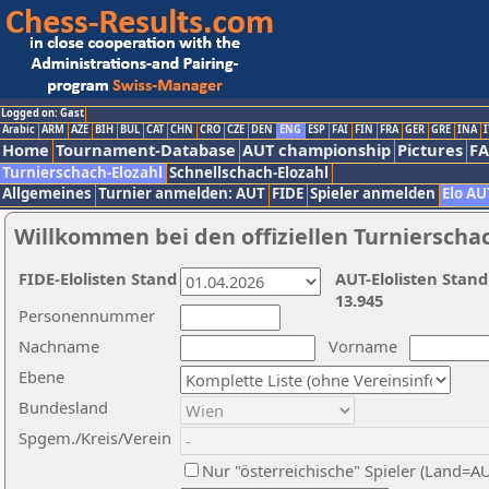
Logged on: Gast
Arabic
ARM
AZE
BIH
BUL
CAT
CHN
CRO
CZE
DEN
ENG
ESP
FAI
FIN
FRA
GER
GRE
INA
I
Home
Tournament-Database
AUT championship
Pictures
F
Turnierschach-Elozahl
Schnellschach-Elozahl
Allgemeines
Turnier anmelden: AUT
FIDE
Spieler anmelden
Elo AU
Willkommen bei den offiziellen Turnierscha
FIDE-Elolisten Stand
AUT-Elolisten Stand
13.945
Personennummer
Nachname
Vorname
Ebene
Bundesland
Spgem./Kreis/Verein
Nur "österreichische" Spieler (Land=A