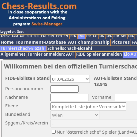
Logged on: Gast
Arabic
ARM
AZE
BIH
BUL
CAT
CHN
CRO
CZE
DEN
ENG
ESP
FAI
FIN
FRA
GER
GRE
INA
I
Home
Tournament-Database
AUT championship
Pictures
F
Turnierschach-Elozahl
Schnellschach-Elozahl
Allgemeines
Turnier anmelden: AUT
FIDE
Spieler anmelden
Elo AU
Willkommen bei den offiziellen Turnierscha
FIDE-Elolisten Stand
AUT-Elolisten Stand
13.945
Personennummer
Nachname
Vorname
Ebene
Bundesland
Spgem./Kreis/Verein
Nur "österreichische" Spieler (Land=A