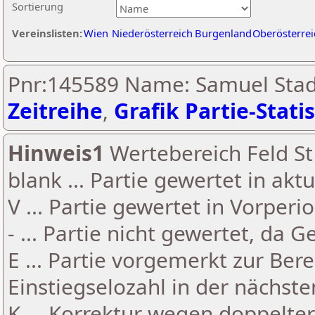
Sortierung
Vereinslisten:
Wien
Niederösterreich
Burgenland
Oberösterrei
Pnr:145589 Name: Samuel Stadt
Zeitreihe
,
Grafik Partie-Statis
Hinweis1
Wertebereich Feld St 
blank ... Partie gewertet in akt
V ... Partie gewertet in Vorperi
- ... Partie nicht gewertet, da 
E ... Partie vorgemerkt zur Be
Einstiegselozahl in der nächst
K ... Korrektur wegen doppelt