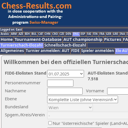
Logged on: Gast
Arabic
ARM
AZE
BIH
BUL
CAT
CHN
CRO
CZE
DEN
ENG
ESP
FAI
FIN
FRA
GER
GRE
INA
I
Home
Tournament-Database
AUT championship
Pictures
F
Turnierschach-Elozahl
Schnellschach-Elozahl
Allgemeines
Turnier anmelden: AUT
FIDE
Spieler anmelden
Elo AU
Willkommen bei den offiziellen Turnierscha
FIDE-Elolisten Stand
AUT-Elolisten Stand
7.518
Personennummer
Nachname
Vorname
Ebene
Bundesland
Spgem./Kreis/Verein
Nur "österreichische" Spieler (Land=A