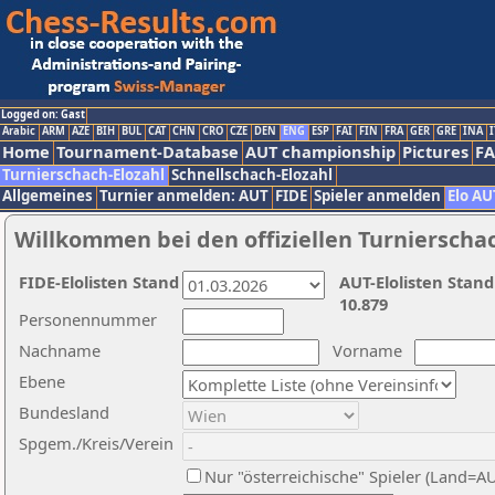
Logged on: Gast
Arabic
ARM
AZE
BIH
BUL
CAT
CHN
CRO
CZE
DEN
ENG
ESP
FAI
FIN
FRA
GER
GRE
INA
I
Home
Tournament-Database
AUT championship
Pictures
F
Turnierschach-Elozahl
Schnellschach-Elozahl
Allgemeines
Turnier anmelden: AUT
FIDE
Spieler anmelden
Elo AU
Willkommen bei den offiziellen Turnierscha
FIDE-Elolisten Stand
AUT-Elolisten Stand
10.879
Personennummer
Nachname
Vorname
Ebene
Bundesland
Spgem./Kreis/Verein
Nur "österreichische" Spieler (Land=A