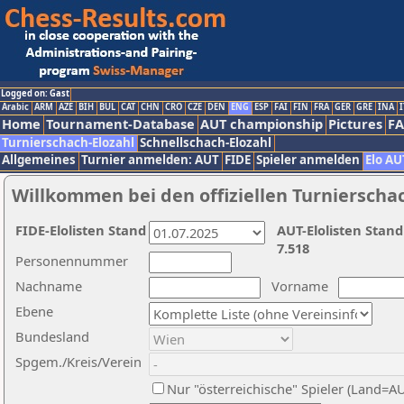
Logged on: Gast
Arabic
ARM
AZE
BIH
BUL
CAT
CHN
CRO
CZE
DEN
ENG
ESP
FAI
FIN
FRA
GER
GRE
INA
I
Home
Tournament-Database
AUT championship
Pictures
F
Turnierschach-Elozahl
Schnellschach-Elozahl
Allgemeines
Turnier anmelden: AUT
FIDE
Spieler anmelden
Elo AU
Willkommen bei den offiziellen Turnierscha
FIDE-Elolisten Stand
AUT-Elolisten Stand
7.518
Personennummer
Nachname
Vorname
Ebene
Bundesland
Spgem./Kreis/Verein
Nur "österreichische" Spieler (Land=A