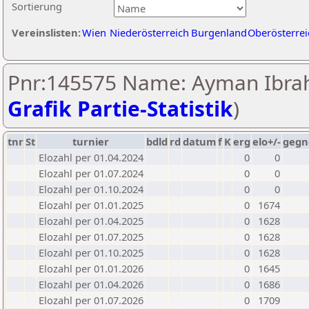
Sortierung
Vereinslisten:
Wien
Niederösterreich
Burgenland
Oberösterrei
Pnr:145575 Name: Ayman Ibrah
Grafik Partie-Statistik
)
tnr
St
turnier
bdld
rd
datum
f
K
erg
elo+/-
gegn
Elozahl per 01.04.2024
0
0
Elozahl per 01.07.2024
0
0
Elozahl per 01.10.2024
0
0
Elozahl per 01.01.2025
0
1674
Elozahl per 01.04.2025
0
1628
Elozahl per 01.07.2025
0
1628
Elozahl per 01.10.2025
0
1628
Elozahl per 01.01.2026
0
1645
Elozahl per 01.04.2026
0
1686
Elozahl per 01.07.2026
0
1709