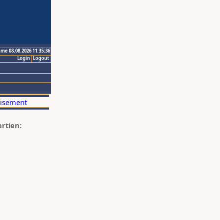
ime 08.08.2026 11:35:36
Login
Logout
artien: