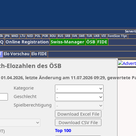
Servert
TA
JPN
MKD
LTU
NED
POL
POR
ROU
RUS
SRB
SVK
SWE
TUR
UKR
VIE
FontSize:11pt
AQ
Online Registration
Swiss-Manager
ÖSB
FIDE
T
Elo Vorschau
Elo FIDE
ch-Elozahlen des ÖSB
 01.04.2026, letzte Änderung am 11.07.2026 09:29, gewertete P
Kategorie
Geschlecht
Spielberechtigung
Top 100
UT)