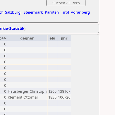
ch
Salzburg
Steiermark
Kärnten
Tirol
Vorarlberg
rtie-Statistik
)
o+/-
gegner
elo
pnr
0
0
0
0
0
0
0
0
0
Hausberger Christoph
1265
138167
0
Klement Ottomar
1835
106726
0
0
0