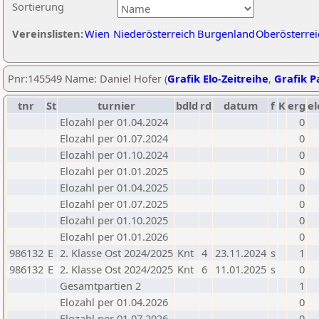
Sortierung
Vereinslisten:
Wien
Niederösterreich
Burgenland
Oberösterrei
Pnr:145549 Name: Daniel Hofer (
Grafik Elo-Zeitreihe
,
Grafik Pa
tnr
St
turnier
bdld
rd
datum
f
K
erg
el
Elozahl per 01.04.2024
0
Elozahl per 01.07.2024
0
Elozahl per 01.10.2024
0
Elozahl per 01.01.2025
0
Elozahl per 01.04.2025
0
Elozahl per 01.07.2025
0
Elozahl per 01.10.2025
0
Elozahl per 01.01.2026
0
986132
E
2. Klasse Ost 2024/2025
Knt
4
23.11.2024
s
1
986132
E
2. Klasse Ost 2024/2025
Knt
6
11.01.2025
s
0
Gesamtpartien 2
1
Elozahl per 01.04.2026
0
Elozahl per 01.07.2026
0