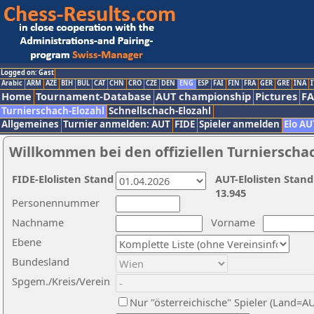
Logged on: Gast
Arabic
ARM
AZE
BIH
BUL
CAT
CHN
CRO
CZE
DEN
ENG
ESP
FAI
FIN
FRA
GER
GRE
INA
I
Home
Tournament-Database
AUT championship
Pictures
F
Turnierschach-Elozahl
Schnellschach-Elozahl
Allgemeines
Turnier anmelden: AUT
FIDE
Spieler anmelden
Elo AU
Willkommen bei den offiziellen Turnierscha
FIDE-Elolisten Stand
AUT-Elolisten Stand
13.945
Personennummer
Nachname
Vorname
Ebene
Bundesland
Spgem./Kreis/Verein
Nur "österreichische" Spieler (Land=A