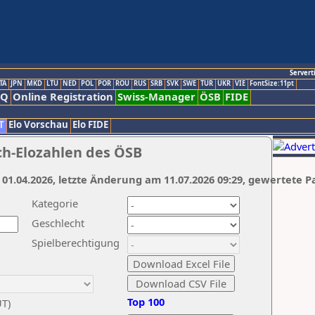
Servert
TA
JPN
MKD
LTU
NED
POL
POR
ROU
RUS
SRB
SVK
SWE
TUR
UKR
VIE
FontSize:11pt
AQ
Online Registration
Swiss-Manager
ÖSB
FIDE
T
Elo Vorschau
Elo FIDE
ch-Elozahlen des ÖSB
 01.04.2026, letzte Änderung am 11.07.2026 09:29, gewertete P
Kategorie
Geschlecht
Spielberechtigung
Top 100
UT)