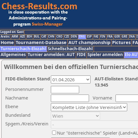
Logged on: Gast
Arabic
ARM
AZE
BIH
BUL
CAT
CHN
CRO
CZE
DEN
ENG
ESP
FAI
FIN
FRA
GER
GRE
INA
I
Home
Tournament-Database
AUT championship
Pictures
F
Turnierschach-Elozahl
Schnellschach-Elozahl
Allgemeines
Turnier anmelden: AUT
FIDE
Spieler anmelden
Elo AU
Willkommen bei den offiziellen Turnierscha
FIDE-Elolisten Stand
AUT-Elolisten Stand
13.945
Personennummer
Nachname
Vorname
Ebene
Bundesland
Spgem./Kreis/Verein
Nur "österreichische" Spieler (Land=A