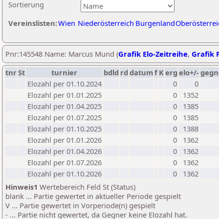
Sortierung
Vereinslisten:
Wien
Niederösterreich
Burgenland
Oberösterrei
Pnr:145548 Name: Marcus Mund (
Grafik Elo-Zeitreihe
,
Grafik P
tnr
St
turnier
bdld
rd
datum
f
K
erg
elo+/-
gegn
Elozahl per 01.10.2024
0
0
Elozahl per 01.01.2025
0
1352
Elozahl per 01.04.2025
0
1385
Elozahl per 01.07.2025
0
1385
Elozahl per 01.10.2025
0
1388
Elozahl per 01.01.2026
0
1362
Elozahl per 01.04.2026
0
1362
Elozahl per 01.07.2026
0
1362
Elozahl per 01.10.2026
0
1362
Hinweis1
Wertebereich Feld St (Status)
blank ... Partie gewertet in aktueller Periode gespielt
V ... Partie gewertet in Vorperiode(n) gespielt
- ... Partie nicht gewertet, da Gegner keine Elozahl hat.