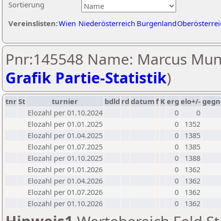
Sortierung
Vereinslisten:
Wien
Niederösterreich
Burgenland
Oberösterrei
Pnr:145548 Name: Marcus Mun
Grafik Partie-Statistik
)
tnr
St
turnier
bdld
rd
datum
f
K
erg
elo+/-
gegn
Elozahl per 01.10.2024
0
0
Elozahl per 01.01.2025
0
1352
Elozahl per 01.04.2025
0
1385
Elozahl per 01.07.2025
0
1385
Elozahl per 01.10.2025
0
1388
Elozahl per 01.01.2026
0
1362
Elozahl per 01.04.2026
0
1362
Elozahl per 01.07.2026
0
1362
Elozahl per 01.10.2026
0
1362