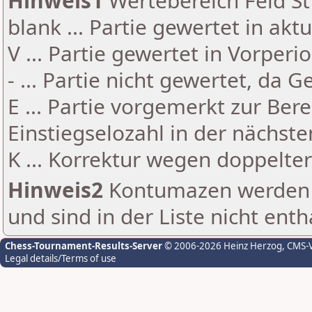
Hinweis1
Wertebereich Feld St 
blank ... Partie gewertet in akt
V ... Partie gewertet in Vorperi
- ... Partie nicht gewertet, da 
E ... Partie vorgemerkt zur Be
Einstiegselozahl in der nächst
K ... Korrektur wegen doppelt
Hinweis2
Kontumazen werden g
und sind in der Liste nicht enth
Chess-Tournament-Results-Server
© 2006-2026 Heinz Herzog
, CMS-
Legal details/Terms of use