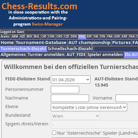
Logged on: Gast
Arabic
ARM
AZE
BIH
BUL
CAT
CHN
CRO
CZE
DEN
ENG
ESP
FAI
FIN
FRA
GER
GRE
INA
I
Home
Tournament-Database
AUT championship
Pictures
F
Turnierschach-Elozahl
Schnellschach-Elozahl
Allgemeines
Turnier anmelden: AUT
FIDE
Spieler anmelden
Elo AU
Willkommen bei den offiziellen Turnierscha
FIDE-Elolisten Stand
AUT-Elolisten Stand
13.945
Personennummer
Nachname
Vorname
Ebene
Bundesland
Spgem./Kreis/Verein
Nur "österreichische" Spieler (Land=A