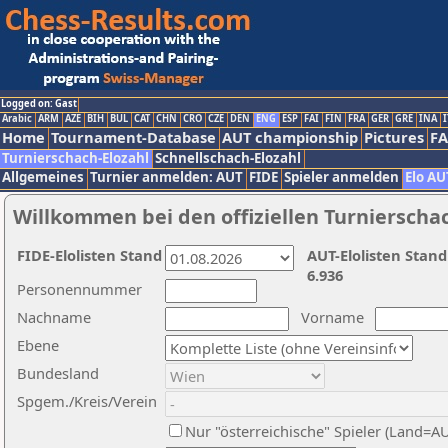
Logged on: Gast
Arabic
ARM
AZE
BIH
BUL
CAT
CHN
CRO
CZE
DEN
ENG
ESP
FAI
FIN
FRA
GER
GRE
INA
I
Home
Tournament-Database
AUT championship
Pictures
F
Turnierschach-Elozahl
Schnellschach-Elozahl
Allgemeines
Turnier anmelden: AUT
FIDE
Spieler anmelden
Elo AU
Willkommen bei den offiziellen Turnierscha
FIDE-Elolisten Stand
AUT-Elolisten Stand
6.936
Personennummer
Nachname
Vorname
Ebene
Bundesland
Spgem./Kreis/Verein
Nur "österreichische" Spieler (Land=A