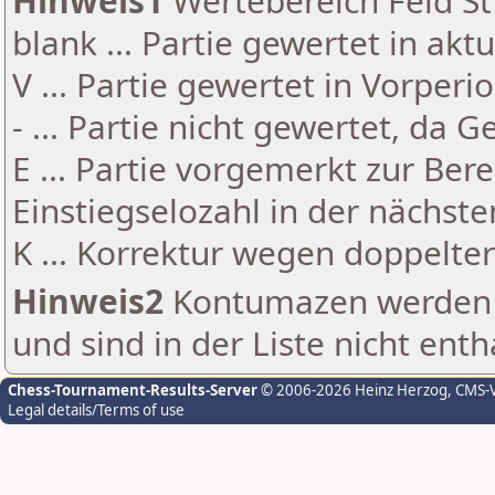
Hinweis1
Wertebereich Feld St 
blank ... Partie gewertet in akt
V ... Partie gewertet in Vorperi
- ... Partie nicht gewertet, da 
E ... Partie vorgemerkt zur Be
Einstiegselozahl in der nächst
K ... Korrektur wegen doppelt
Hinweis2
Kontumazen werden g
und sind in der Liste nicht enth
Chess-Tournament-Results-Server
© 2006-2026 Heinz Herzog
, CMS-
Legal details/Terms of use