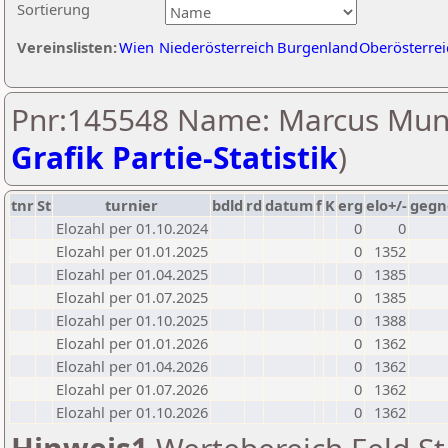
Sortierung
Vereinslisten:
Wien
Niederösterreich
Burgenland
Oberösterrei
Pnr:145548 Name: Marcus Mun
Grafik Partie-Statistik
)
tnr
St
turnier
bdld
rd
datum
f
K
erg
elo+/-
gegn
Elozahl per 01.10.2024
0
0
Elozahl per 01.01.2025
0
1352
Elozahl per 01.04.2025
0
1385
Elozahl per 01.07.2025
0
1385
Elozahl per 01.10.2025
0
1388
Elozahl per 01.01.2026
0
1362
Elozahl per 01.04.2026
0
1362
Elozahl per 01.07.2026
0
1362
Elozahl per 01.10.2026
0
1362