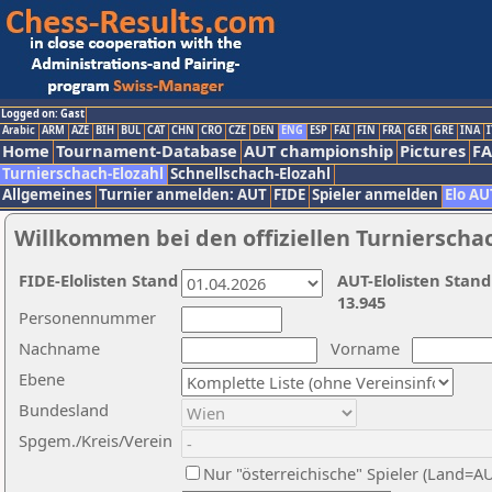
Logged on: Gast
Arabic
ARM
AZE
BIH
BUL
CAT
CHN
CRO
CZE
DEN
ENG
ESP
FAI
FIN
FRA
GER
GRE
INA
I
Home
Tournament-Database
AUT championship
Pictures
F
Turnierschach-Elozahl
Schnellschach-Elozahl
Allgemeines
Turnier anmelden: AUT
FIDE
Spieler anmelden
Elo AU
Willkommen bei den offiziellen Turnierscha
FIDE-Elolisten Stand
AUT-Elolisten Stand
13.945
Personennummer
Nachname
Vorname
Ebene
Bundesland
Spgem./Kreis/Verein
Nur "österreichische" Spieler (Land=A