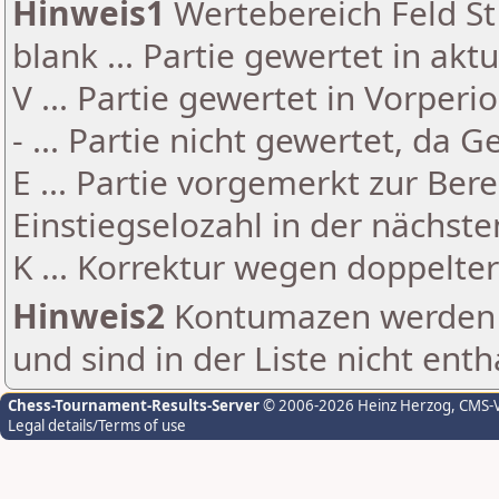
Hinweis1
Wertebereich Feld St 
blank ... Partie gewertet in akt
V ... Partie gewertet in Vorperi
- ... Partie nicht gewertet, da 
E ... Partie vorgemerkt zur Be
Einstiegselozahl in der nächst
K ... Korrektur wegen doppelt
Hinweis2
Kontumazen werden g
und sind in der Liste nicht enth
Chess-Tournament-Results-Server
© 2006-2026 Heinz Herzog
, CMS-
Legal details/Terms of use